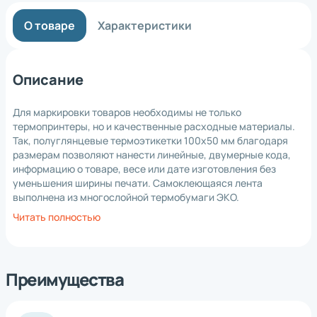
О товаре
Характеристики
Описание
Для маркировки товаров необходимы не только
термопринтеры, но и качественные расходные материалы.
Так, полуглянцевые термоэтикетки 100х50 мм благодаря
размерам позволяют нанести линейные, двумерные кода,
информацию о товаре, весе или дате изготовления без
уменьшения ширины печати. Самоклеющаяся лента
выполнена из многослойной термобумаги ЭКО.
Стандартные размеры втулки (40 мм) позволяют
Читать полностью
устанавливать заготовку для этикеток в различное
кассовое, весовое и печатное оборудование.
Потенциальными заказчиками термоэтикетки 100х50,
купить которые выгоднее оптом, являются:
Преимущества
логисты и владельцы складов с оптимальным показателем
влажности в помещении