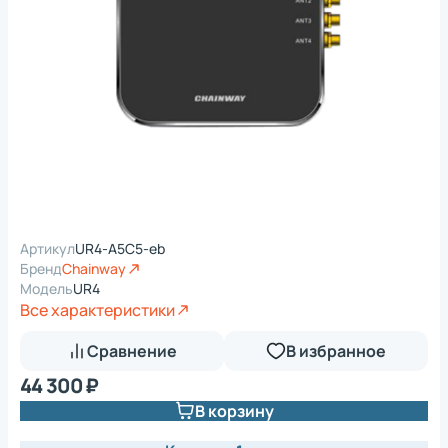
Артикул
UR4-A5C5-eb
Бренд
Chainway
Модель
UR4
Все характеристики
Сравнение
В избранное
44 300 ₽
В корзину