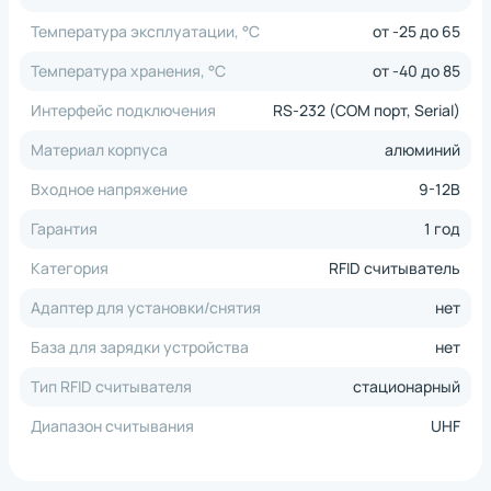
Температура эксплуатации, °C
от -25 до 65
Температура хранения, °C
от -40 до 85
Интерфейс подключения
RS-232 (COM порт, Serial)
Материал корпуса
алюминий
Входное напряжение
9-12В
Гарантия
1 год
Категория
RFID считыватель
*
Нажимая на кнопку, вы
обработку
Адаптер для установки/снятия
нет
даете согласие на
персональных
данных
База для зарядки устройства
нет
*
Нажимая на кнопку, вы
обработку
даете согласие на
персональных
*
Нажимая на кнопку, вы
обработку
*
Нажимая на кнопку, вы даете согласие на
данных
даете согласие на
персональных
Тип RFID считывателя
стационарный
обработку персональных данных
данных
Диапазон считывания
UHF