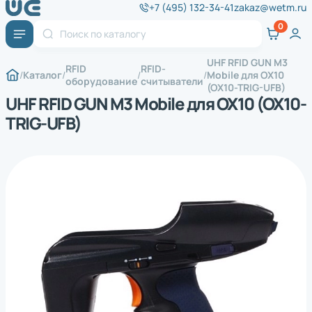
+7 (495) 132-34-41
zakaz@wetm.ru
UHF RFID GUN M3
RFID
RFID-
Каталог
Mobile для OX10
оборудование
считыватели
(OX10-TRIG-UFB)
UHF RFID GUN M3 Mobile для OX10 (OX10-
TRIG-UFB)