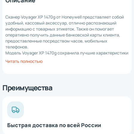
Описание
Сканер Voyager XP 1470g от Honeywell представляет собой
удобный, кассовый аксессуар, отлично распознающий
информацию с товарных этикеток. Также он помогает
оперативно получить данные банковской карты клиента,
предоставленные посредством часов, мобильных
телефонов.
Модель Voyager XP 1470g сохранила лучшие характеристики
от своих предшественников, но получила ряд
Читать полностью
дополнительных опций. Кассиру не приходится покидать
рабочего места, чтобы подойти ближе к этикетке, а клиенту
не нужно выставлять на прилавок тяжёлые покупки.
Увеличена скорость распознавания данных, что
Преимущества
положительно влияет на быстроту обслуживания.
Применение
Розничные и оптовые торговые сети. При желании сканер
подойдёт для других направлений обслуживания, где
используются опознавательные знаки со штрих-кодами и
безналичной формой расчёта.
Быстрая доставка по всей России
Сканер может применяться в закрытых помещениях, на
*
Нажимая на кнопку, вы
обработку
выставочных площадях (в случае выездной торговли).
даете согласие на
персональных