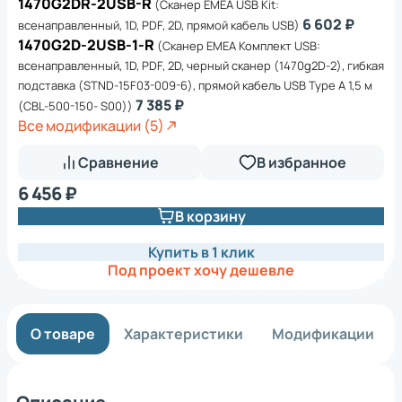
1470G2DR-2USB-R
(Сканер EMEA USB Kit:
6 602 ₽
всенаправленный, 1D, PDF, 2D, прямой кабель USB)
1470G2D-2USB-1-R
(Сканер EMEA Комплект USB:
всенаправленный, 1D, PDF, 2D, черный сканер (1470g2D-2), гибкая
подставка (STND-15F03-009-6), прямой кабель USB Type A 1,5 м
7 385 ₽
(CBL-500-150- S00))
Все модификации (5)
Сравнение
В избранное
6 456 ₽
В корзину
Купить в 1 клик
Под проект хочу дешевле
О товаре
Характеристики
Модификации