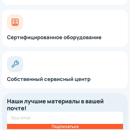
Интеллектуальная поддержка нескольких интерфейсов:
одно устройство работает со всеми популярными
интерфейсами. Наличие функции автоопределения
интерфейса способствует экономии времени и сокращению
трудозатрат на сканирование и программирование
штрихкодов.
Сертифицированное оборудование
Гибкие возможности декодирования: декодирование в
соответствии с пользовательскими требованиями,
редактирование декодируемых сканером символов вывода
без дополнительного программного обеспечения.
Сканер полностью поддерживает требования Федеральной
государственной информационной системы мониторинга
движения лекарственных препаратов.
Собственный сервисный центр
Наши лучшие материалы в вашей
почте!
Подписаться