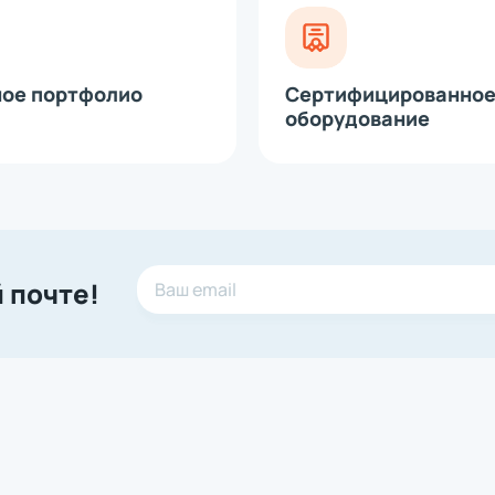
модуль для принтеров этикеток
рта
 (диспенсер)
е головки
ное портфолио
Сертифицированно
оборудование
 почте!