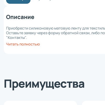
Материнск
Кабель
Интерфейс
Описание
Крепеж
Комплект 
Отрезчик (
Приобрести силиконовую матовую ленту для текстиль
Блок питан
Оставьте заявку через форму обратной связи, либо п
Прижимной 
"Контакты".
Аккумулят
Читать полностью
Клавиатур
Шпиндель 
Зарядное 
RFID модул
Держатель
Отделитель
Wi-Fi моду
Плечевой 
Преимущества
Чехол
Смотчик эт
Ethernet м
Картриджи 
Втулка