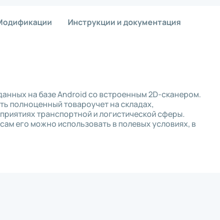
ая плата
Памя
Чехо
Модификации
Инструкции и документация
ная плата
Моде
Крыш
обновления
нож)
Аксе
ия
вал для принтеров этикеток
Подс
ор
Инте
а
данных на базе Android со встроенным 2D-сканером.
Счит
риббона
ть полноценный товароучет на складах,
Блок
устройство
дприятиях транспортной и логистической сферы.
Крон
ь для принтеров этикеток
м его можно использовать в полевых условиях, в
Акку
 рулона
 этикеток
ль для принтеров этикеток
Аксе
ремень
Защи
Комм
икеток
Крон
одуль для принтеров этикеток
Акку
для принтеров этикеток
Блок
Кабе