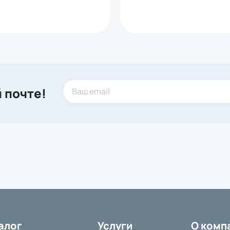
 почте!
алог
Услуги
О комп