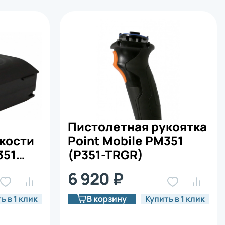
Пистолетная рукоятка
кости
Point Mobile PM351
351
(P351-TRGR)
6 920 ₽
ь в 1 клик
В корзину
Купить в 1 клик