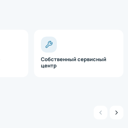
х
е
Собственный сервисный
х
центр
х
х