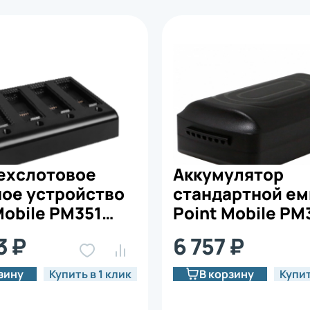
ехслотовое
Аккумулятор
ное устройство
стандартной ем
Mobile PM351
Point Mobile PM
4SBC0-2)
(351-BTSC)
3 ₽
6 757 ₽
зину
Купить в 1 клик
В корзину
Купит