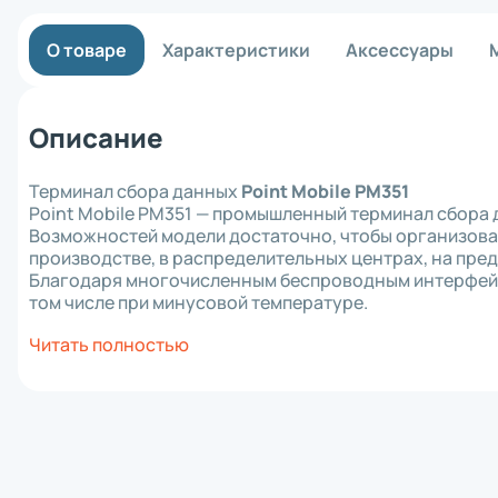
Материнск
Кабель
О товаре
Характеристики
Аксессуары
Интерфейс
Крепеж
Комплект 
Отрезчик (
Описание
Блок питан
Прижимной 
Аккумулят
Терминал сбора данных
Point Mobile PM351
Клавиатур
Point Mobile PM351 — промышленный терминал сбора 
Шпиндель 
Возможностей модели достаточно, чтобы организова
Зарядное 
производстве, в распределительных центрах, на пре
RFID модул
Благодаря многочисленным беспроводным интерфейса
Держатель
том числе при минусовой температуре.
Отделитель
Wi-Fi моду
Читать полностью
Плечевой 
Чехол
Смотчик эт
Ethernet м
Картриджи 
Втулка