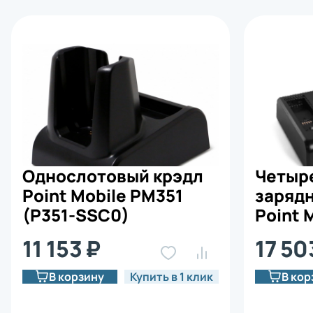
Однослотовый крэдл
Четыр
Point Mobile PM351
заряд
(P351-SSC0)
Point 
(P351-
11 153 ₽
17 50
В корзину
Купить в 1 клик
В кор