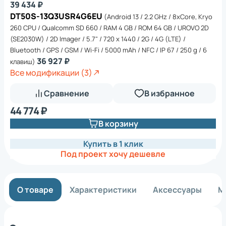
39 434 ₽
DT50S-13Q3USR4G6EU
(Android 13 / 2.2 GHz / 8xCore, Kryo
260 CPU / Qualcomm SD 660 / RAM 4 GB / ROM 64 GB / UROVO 2D
(SE2030W) / 2D Imager / 5.7" / 720 x 1440 / 2G / 4G (LTE) /
Bluetooth / GPS / GSM / Wi-Fi / 5000 mAh / NFC / IP 67 / 250 g / 6
36 927 ₽
клавиш)
Все модификации (3)
Сравнение
В избранное
44 774 ₽
В корзину
Купить в 1 клик
Под проект хочу дешевле
О товаре
Характеристики
Аксессуары
М