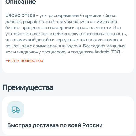
Описание
UROVO DT50S
– ультрасовременный терминал сбора
данных, разработанный для ускорения и оптимизации
бизнес-процессов в коммерции и промышленности. Это
устройство сочетает в себе высокую производительность,
эргономичный дизайн и передовые технологии, помогая
решать даже самые сложные задачи. Благодаря мощному
восьмиядерному процессору и поддержке Android, ТСД
обеспечивает быстродействие и бесперебойное
Читать полностью
функционирование, удовлетворяя потребности бизнеса в
любую минуту. Ультратонкий корпус и большой сенсорный
экран диагональю 5.7 дюйма делают работу с устройством
максимально комфортной, а емкий аккумулятор
Преимущества
гарантирует длительное функционирование без
подзарядки. Защита по стандарту IP67 делает DT50S
устойчивым к пыли, влаге и механическим повреждениям,
поэтому он подойдет для использования даже в суровых
условиях. Универсальность устройства расширяется за
счет поддержки современных технологий, таких как NFC, 4G
Быстрая доставка по всей России
LTE и двудиапазонный Wi-Fi. Созданный быть надежным
*
Нажимая на кнопку, вы
обработку
инструментом, DT50S готов меняться и адаптироваться под
даете согласие на
персональных