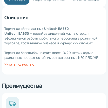
Описание
Терминал сбора данных
Unitech EA630
Unitech EA630
— новый защищенный компьютер для
эффективной работы мобильного персонала в розничной
торговле, гостиничном бизнесе и курьерских службах.
Терминал безошибочно считывает 1D/2D-штрихкоды с
различных поверхностей, имеет встроенные NFC RFID/HF
считыватели и 16 Мп камеру (фронтальная камера 5 Мп
Читать полностью
опционально). Опционально пользователь может
установить UHF RFID рукоятку либо 2D-считыватель
дальнего действия, что позволяет существенно расширить
области применения терминала в различных бизнес-
Преимущества
процессах заказчика.