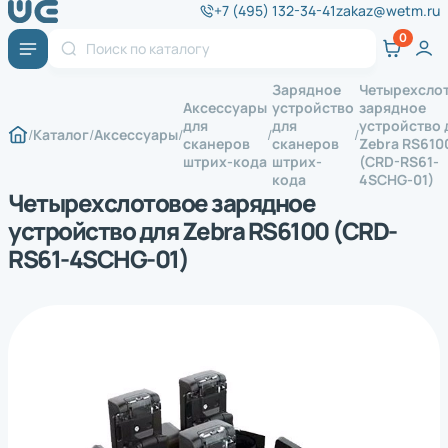
+7 (495) 132-34-41
zakaz@wetm.ru
Зарядное
Четырехсло
Аксессуары
устройство
зарядное
для
для
устройство 
Каталог
Аксессуары
сканеров
сканеров
Zebra RS610
штрих-кода
штрих-
(CRD-RS61-
кода
4SCHG-01)
Четырехслотовое зарядное
устройство для Zebra RS6100 (CRD-
RS61-4SCHG-01)