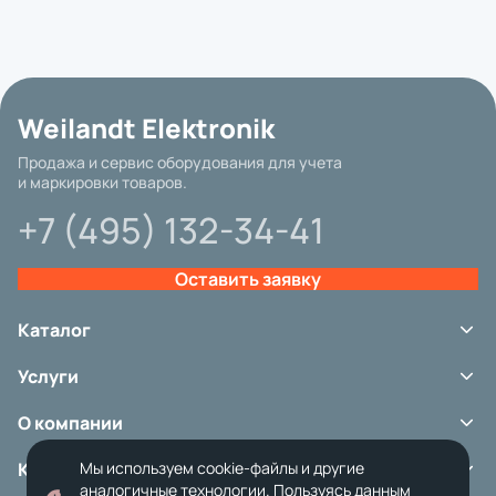
Weilandt Elektronik
Продажа и сервис оборудования для учета
и маркировки товаров.
+7 (495) 132-34-41
Оставить заявку
Каталог
Терминалы сбора данных
Услуги
Сканеры штрих-кода
Принтеры этикеток
Сервис
Аксессуары
О компании
Аренда оборудования
Расходные материалы
Ремонт и обслуживание
Портфолио
Весовое оборудование
Контакты
Мы используем cookie-файлы и другие
О доставке
Карточные принтеры
Оплата и возврат
аналогичные технологии. Пользуясь данным