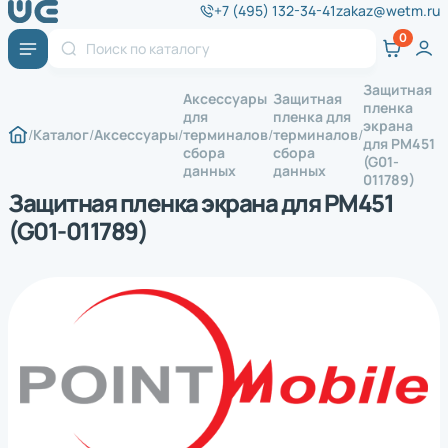
+7 (495) 132-34-41
zakaz@wetm.ru
Защитная
Аксессуары
Защитная
пленка
для
пленка для
экрана
Каталог
Аксессуары
терминалов
терминалов
для PM451
сбора
сбора
(G01-
данных
данных
011789)
Защитная пленка экрана для PM451
(G01-011789)