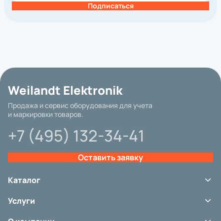
Подписаться
Weilandt Elektronik
Продажа и сервис оборудования для учета
и маркировки товаров.
+7 (495) 132-34-41
Оставить заявку
Каталог
Терминалы сбора данных
Услуги
Сканеры штрих-кода
Принтеры этикеток
Сервис
Аксессуары