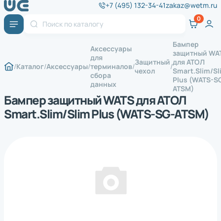
+7 (495) 132-34-41
zakaz@wetm.ru
Бампер
Аксессуары
защитный WA
для
Защитный
для АТОЛ
Каталог
Аксессуары
терминалов
чехол
Smart.Slim/Sl
сбора
Plus (WATS-S
данных
ATSM)
Бампер защитный WATS для АТОЛ
Smart.Slim/Slim Plus (WATS-SG-ATSM)