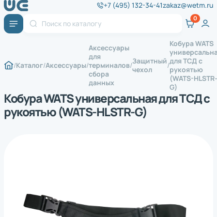
+7 (495) 132-34-41
zakaz@wetm.ru
Кобура WATS
Аксессуары
универсальн
для
Защитный
для ТСД с
Каталог
Аксессуары
терминалов
чехол
рукоятью
сбора
(WATS-HLSTR
данных
G)
Кобура WATS универсальная для ТСД с
рукоятью (WATS-HLSTR-G)