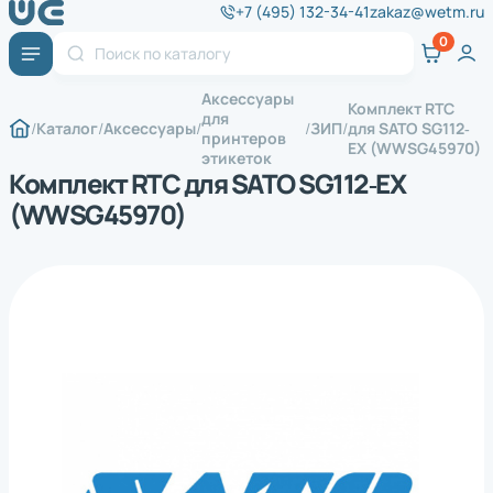
+7 (495) 132-34-41
zakaz@wetm.ru
Аксессуары
Комплект RTC
для
Каталог
Аксессуары
ЗИП
для SATO SG112‐
принтеров
EX (WWSG45970)
этикеток
Комплект RTC для SATO SG112‐EX
(WWSG45970)