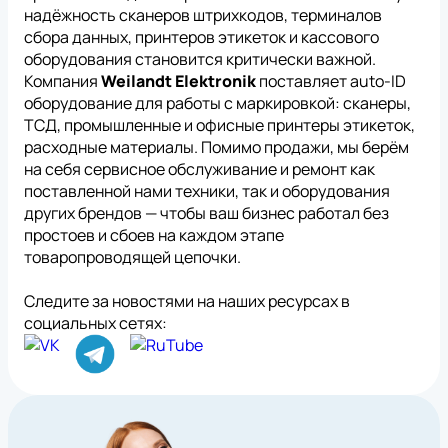
надёжность сканеров штрихкодов, терминалов
сбора данных, принтеров этикеток и кассового
оборудования становится критически важной.
Компания
Weilandt Elektronik
поставляет auto-ID
оборудование для работы с маркировкой: сканеры,
ТСД, промышленные и офисные принтеры этикеток,
*
Нажимая на кнопку, вы
обработку
расходные материалы. Помимо продажи, мы берём
даете согласие на
персональных
на себя сервисное обслуживание и ремонт как
данных
*
Нажимая на кнопку, вы
обработку
поставленной нами техники, так и оборудования
даете согласие на
персональных
*
Нажимая на кнопку, вы
обработку
*
Нажимая на кнопку, вы даете согласие на
других брендов — чтобы ваш бизнес работал без
данных
даете согласие на
персональных
обработку персональных данных
данных
простоев и сбоев на каждом этапе
товаропроводящей цепочки.
Следите за новостями на наших ресурсах в
социальных сетях: