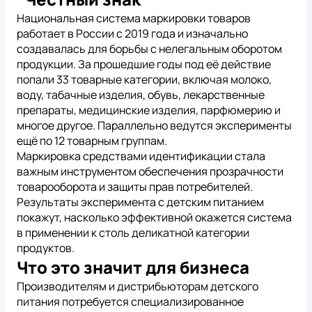
Национальная система маркировки товаров
работает в России с 2019 года и изначально
создавалась для борьбы с нелегальным оборотом
продукции. За прошедшие годы под её действие
попали 33 товарные категории, включая молоко,
воду, табачные изделия, обувь, лекарственные
препараты, медицинские изделия, парфюмерию и
многое другое. Параллельно ведутся эксперименты
ещё по 12 товарным группам.
Маркировка средствами идентификации стала
важным инструментом обеспечения прозрачности
товарооборота и защиты прав потребителей.
Результаты эксперимента с детским питанием
покажут, насколько эффективной окажется система
в применении к столь деликатной категории
продуктов.
*
Нажимая на кнопку, вы
обработку
даете согласие на
персональных
Что это значит для бизнеса
данных
*
Нажимая на кнопку, вы
обработку
Производителям и дистрибьюторам детского
даете согласие на
персональных
*
Нажимая на кнопку, вы
обработку
*
Нажимая на кнопку, вы даете согласие на
питания потребуется специализированное
данных
даете согласие на
персональных
обработку персональных данных