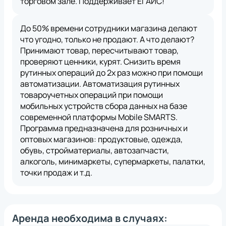
торговом зале. Поддерживает ЕГАИС!
До 50% времени сотрудники магазина делают
что угодно, только не продают. А что делают?
Принимают товар, пересчитывают товар,
проверяют ценники, курят. Снизить время
рутинных операций до 2х раз можно при помощи
автоматизации. Автоматизация рутинных
товароучетных операций при помощи
мобильных устройств сбора данных на базе
современной платформы Mobile SMARTS.
*
Нажимая на кнопку, вы
обработку
Программа предназначена для розничных и
даете согласие на
персональных
оптовых магазинов: продуктовые, одежда,
данных
*
Нажимая на кнопку, вы
обработку
обувь, стройматериалы, автозапчасти,
даете согласие на
персональных
*
Нажимая на кнопку, вы
обработку
*
Нажимая на кнопку, вы даете согласие на
алкоголь, минимаркеты, супермаркеты, палатки,
данных
даете согласие на
персональных
обработку персональных данных
данных
точки продаж и т.д.
Аренда необходима в случаях: