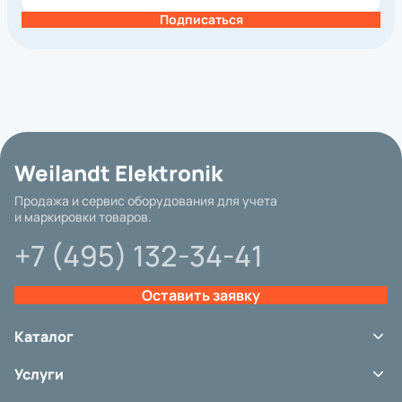
Подписаться
Weilandt Elektronik
Продажа и сервис оборудования для учета
и маркировки товаров.
Базовая цена
+7 (495) 132-34-41
Оставить заявку
Бренд
Каталог
Гарантия
Метод печати
Терминалы сбора данных
Услуги
Сканеры штрих-кода
Разрешение, dpi
Принтеры этикеток
Сервис