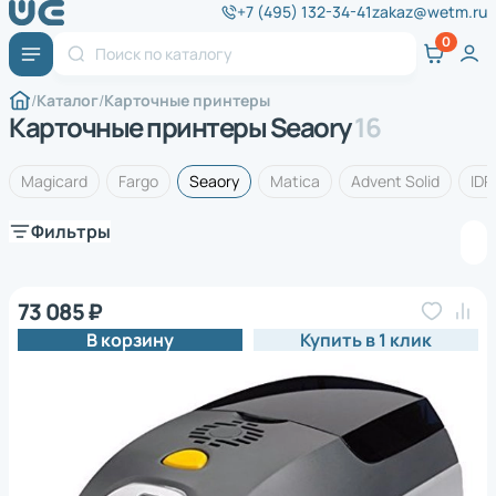
+7 (495) 132-34-41
zakaz@wetm.ru
Каталог
Карточные принтеры
Карточные принтеры Seaory
16
Magicard
Fargo
Seaory
Matica
Advent Solid
IDP
Фильтры
73 085 ₽
В корзину
Купить в 1 клик