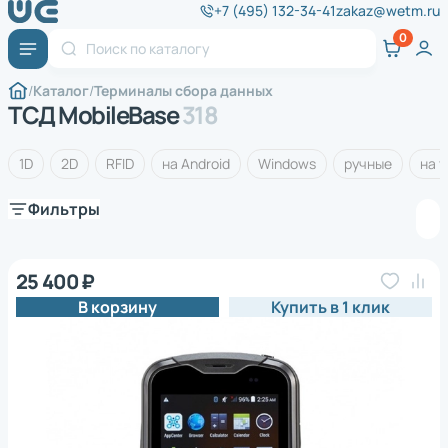
+7 (495) 132-34-41
zakaz@wetm.ru
Каталог
Терминалы сбора данных
ТСД MobileBase
318
1D
2D
RFID
на Android
Windows
ручные
на 
Фильтры
25 400 ₽
В корзину
Купить в 1 клик