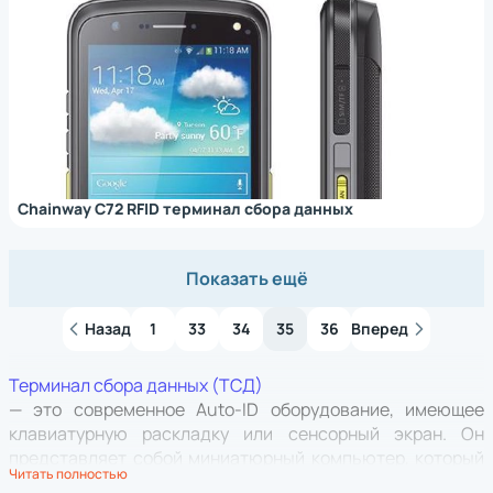
Chainway C72 RFID терминал сбора данных
Показать ещё
Назад
1
33
34
35
36
Вперед
Терминал сбора данных (ТСД)
— это современное Auto-ID оборудование, имеющее
клавиатурную раскладку или сенсорный экран. Он
представляет собой миниатюрный компьютер, который
Читать полностью
помогает решить широкий спектр задач, но его основное