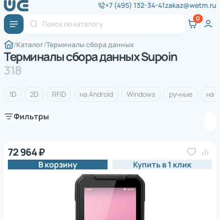
+7 (495) 132-34-41
zakaz@wetm.ru
Каталог
Терминалы сбора данных
Терминалы сбора данных Supoin
318
1D
2D
RFID
на Android
Windows
ручные
на 
Фильтры
72 964 ₽
В корзину
Купить в 1 клик