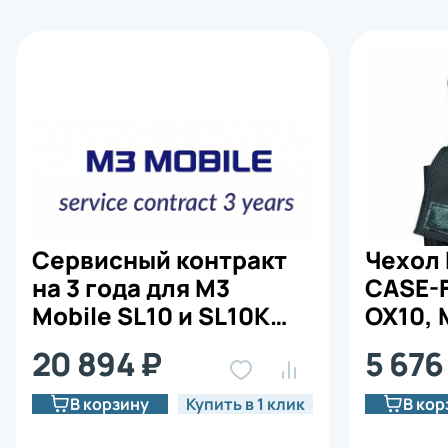
Сервисный контракт
Чехол 
на 3 года для M3
CASE-F
Mobile SL10 и SL10K
OX10, 
(SL10-SPST-FB3)
SM10,
20 894 ₽
5 676
В корзину
Купить в 1 клик
В кор