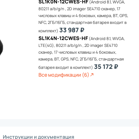
Аксе
SL1K0N-12CWES-HF
(Android 8.1, WVGA,
 терминалов сбора данных
Дете
 для терминалов сбора данных
802.11 a/b/g/n , 2D imager SE4710 сканер, 17
Карт
я терминалов сбора данных
числовых клавиш и 4 боковых, камера, BT, GPS,
Терм
чные кабельные бирки
торы
Чеко
для терминалов сбора данных
NFC, 2ГБ/16ГБ, стандартная батарея входит в
Терм
POS
ленка для терминалов сбора данных
33 987 ₽
Панд
комплект)
Кабе
SL1K4N-12CWES-HF
(Android 8.1, WVGA,
 терминалов сбора данных
Рама
LTE(4G), 802.11 a/b/g/n , 2D imager SE4710
на руку
окупателя
Счит
Стой
ное крепление для терминалов сбора данных
сканер, 17 числовых клавиш и 4 боковых,
Гири
терминалов сбора данных
камера, BT, GPS, NFC, 2ГБ/16ГБ, стандартная
Крон
я терминалов сбора данных
35 172 ₽
Прие
батарея входит в комплект)
я память для терминалов сбора данных
Все модификации (6)
я терминалов сбора данных
Аксе
 одежды
я терминалов сбора данных
Блок
ernet для терминалов сбора данных
Креп
Кабе
ы для принтеров этикеток
Подс
Комп
Акку
Заря
ер
Инструкции и документация
Адап