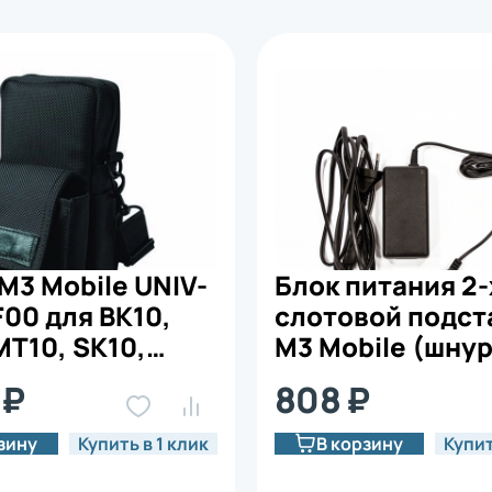
M3 Mobile UNIV-
Блок питания 2-
00 для BK10,
слотовой подст
MT10, SK10,
M3 Mobile (шнур
 SM15
для SL10 SL10K 
 ₽
808 ₽
PWSP-2EU)
зину
Купить в 1 клик
В корзину
Купит