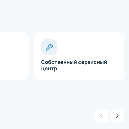
х
е
Собственный сервисный
х
центр
х
х