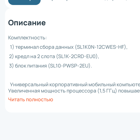
Материнск
Кабель
Интерфейс
Описание
Крепеж
Комплект 
Отрезчик (
Комплектность:
Блок питан
Прижимной 
1) терминал сбора данных (SL1K0N-12CWES-HF),
Аккумулят
2) кредл на 2 слота (SL1K-2CRD-EU0),
Клавиатур
Шпиндель 
3) блок питания (SL10-PWSP-2EU).
Зарядное 
RFID модул
Держатель
Универсальный корпоративный мобильный компьютер о
Отделитель
Увеличенная мощность процессора (1,5 ГГц) повышае
Wi-Fi моду
SL10K. Устройство поддерживает операционную систе
Читать полностью
Плечевой 
Особенности и достоинства ТСД
Чехол
Смотчик эт
Терминал корпоративного класса рассчитан на рабо
Ethernet м
1) розничной и оптовой торговли;
Картриджи 
Втулка
2) логистики;