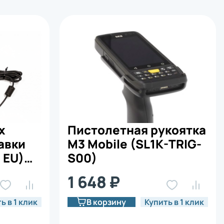
х
Пистолетная рукоятка
авки
M3 Mobile (SL1K-TRIG-
 EU)
S00)
(SL10-
1 648 ₽
ь в 1 клик
В корзину
Купить в 1 клик