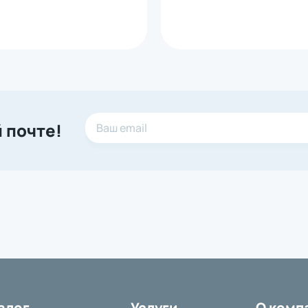
 почте!
алог
Услуги
О комп