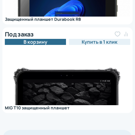
Защищенный планшет Durabook R8
Под заказ
В корзину
Купить в 1 клик
MIG T10 защищенный планшет
*
Нажимая на кнопку, вы
обработку
даете согласие на
персональных
данных
*
Нажимая на кнопку, вы
обработку