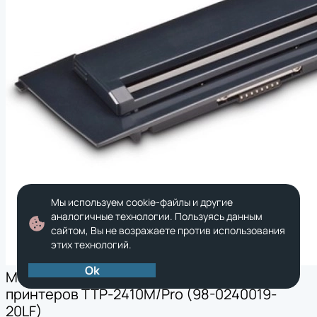
Мы используем cookie-файлы и другие
аналогичные технологии. Пользуясь данным
сайтом, Вы не возражаете против использования
этих технологий.
Ok
Модуль отделителя этикеток, TSC для
принтеров TTP-2410M/Pro (98-0240019-
20LF)