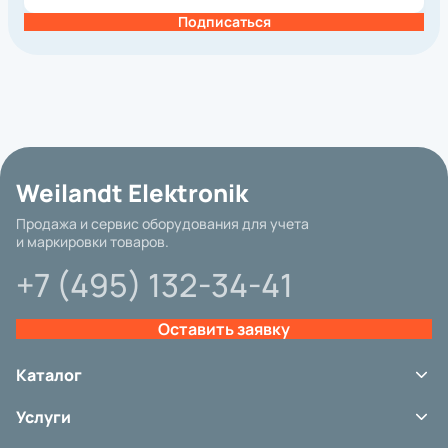
Подписаться
Базовая цена
Weilandt Elektronik
Бренд
Продажа и сервис оборудования для учета
и маркировки товаров.
Интерфейс подключения
+7 (495) 132-34-41
Гарантия
Другие параметры
Оставить заявку
Категория
Вид принтера
Каталог
Метод печати
Терминалы сбора данных
Услуги
Сканеры штрих-кода
Разрешение, dpi
Принтеры этикеток
Сервис