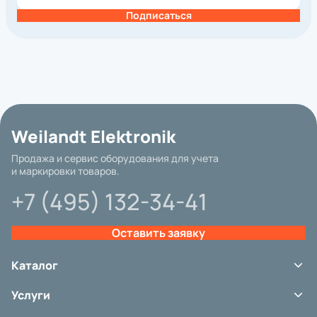
Подписаться
Базовая цена
Weilandt Elektronik
Бренд
Продажа и сервис оборудования для учета
и маркировки товаров.
Интерфейс подключения
+7 (495) 132-34-41
Гарантия
Другие параметры
Оставить заявку
Категория
Вид принтера
Каталог
Метод печати
Терминалы сбора данных
Услуги
Сканеры штрих-кода
Разрешение, dpi
Принтеры этикеток
Сервис