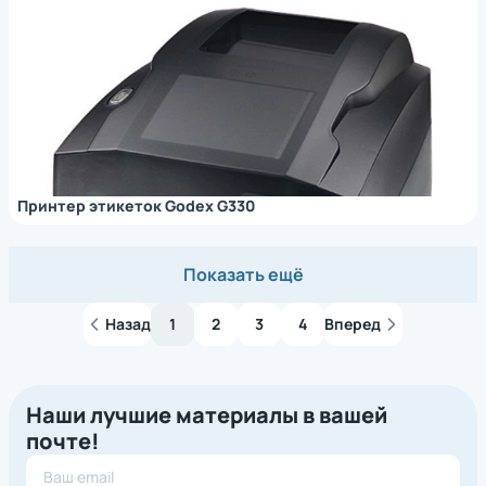
Базовая цена
Принтер этикеток Godex G330
Бренд
Показать ещё
Argox
Bixolon
Назад
1
2
3
4
Вперед
BSMART
CST
Godex
Наши лучшие материалы в вашей
Honeywell
почте!
HPRT
iDPRT