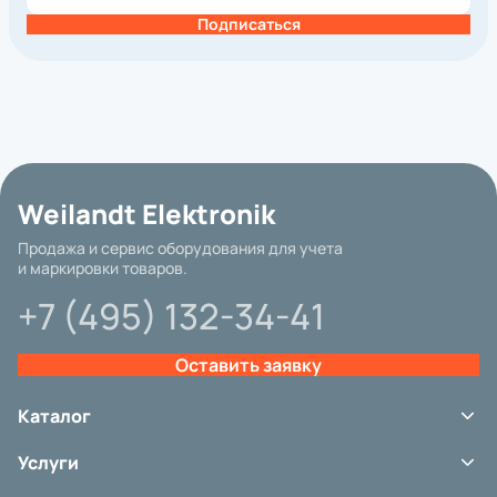
MEFERI
Подписаться
Mertech
Printronix
SATO
Sewoo
TSC
Unitech
Urovo
Weilandt Elektronik
Zebra
Продажа и сервис оборудования для учета
Атол
и маркировки товаров.
Интерфейс подключения
+7 (495) 132-34-41
Гарантия
Другие параметры
Оставить заявку
Категория
Вид принтера
Каталог
Метод печати
Терминалы сбора данных
Услуги
Сканеры штрих-кода
Разрешение, dpi
Принтеры этикеток
Сервис