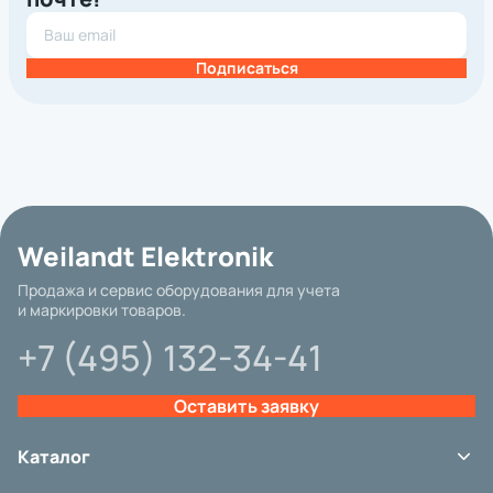
Подписаться
Базовая цена
Weilandt Elektronik
Бренд
Продажа и сервис оборудования для учета
и маркировки товаров.
Интерфейс подключения
+7 (495) 132-34-41
Гарантия
Другие параметры
Оставить заявку
Категория
Вид принтера
Каталог
Метод печати
Терминалы сбора данных