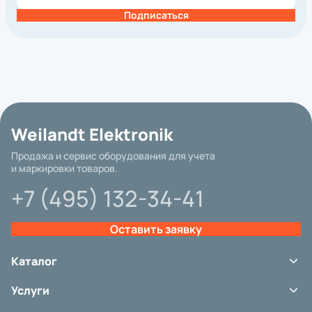
Подписаться
Базовая цена
Weilandt Elektronik
Бренд
Продажа и сервис оборудования для учета
и маркировки товаров.
Интерфейс подключения
+7 (495) 132-34-41
Гарантия
Другие параметры
Оставить заявку
Категория
Вид принтера
Каталог
Метод печати
Терминалы сбора данных
Услуги
Сканеры штрих-кода
Разрешение, dpi
Принтеры этикеток
Сервис