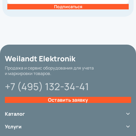
Подписаться
Базовая цена
Weilandt Elektronik
Бренд
Продажа и сервис оборудования для учета
и маркировки товаров.
Интерфейс подключения
+7 (495) 132-34-41
Гарантия
Другие параметры
Оставить заявку
Категория
Вид принтера
Каталог
Метод печати
Терминалы сбора данных
Услуги
Сканеры штрих-кода
Разрешение, dpi
Принтеры этикеток
Сервис