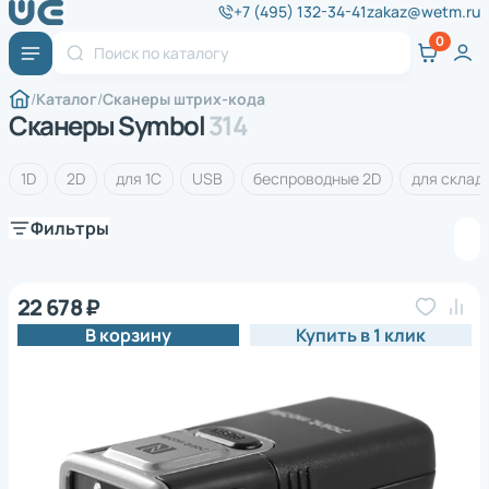
+7 (495) 132-34-41
zakaz@wetm.ru
Каталог
Сканеры штрих-кода
Сканеры Symbol
314
1D
2D
для 1C
USB
беспроводные 2D
для склад
Фильтры
22 678 ₽
В корзину
Купить в 1 клик