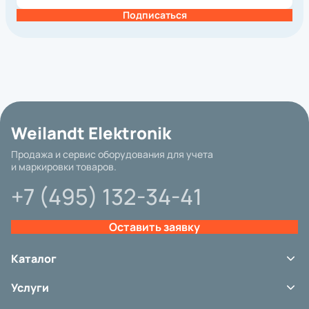
Подписаться
Базовая цена
Weilandt Elektronik
Бренд
Продажа и сервис оборудования для учета
и маркировки товаров.
Интерфейс подключения
+7 (495) 132-34-41
Гарантия
Цвет
Оставить заявку
Защита от пыли и влаги
Чтение штрих-кодов
Каталог
ЕГАИС
Терминалы сбора данных
Услуги
Сканеры штрих-кода
Другие параметры
Принтеры этикеток
Сервис