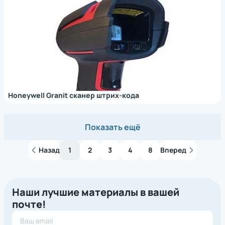
Honeywell Granit сканер штрих-кода
Базовая цена
Показать ещё
Бренд
Назад
1
2
3
4
8
Вперед
CipherLab
CST
Honeywell
Наши лучшие материалы в вашей
M3 Mobile
почте!
MEFERI
Mertech