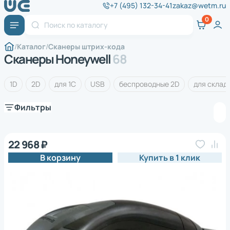
+7 (495) 132-34-41
zakaz@wetm.ru
Каталог
Сканеры штрих-кода
Сканеры Honeywell
68
1D
2D
для 1C
USB
беспроводные 2D
для склад
Фильтры
22 968 ₽
В корзину
Купить в 1 клик