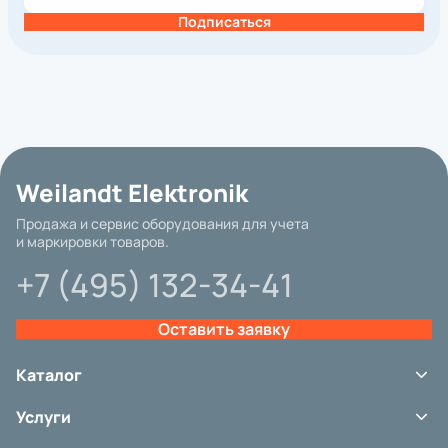
Mindeo
Подписаться
Newland
Point Mobile
Proton
Sunlux
SUNMI
Unitech
Urovo
Weilandt Elektronik
Zebra
Продажа и сервис оборудования для учета
Атол
и маркировки товаров.
Интерфейс подключения
+7 (495) 132-34-41
Гарантия
Цвет
Оставить заявку
Защита от пыли и влаги
Чтение штрих-кодов
Каталог
ЕГАИС
Терминалы сбора данных
Услуги
Сканеры штрих-кода
Другие параметры
Принтеры этикеток
Сервис