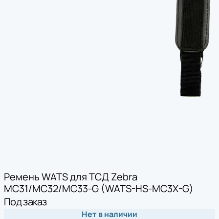
Ремень WATS для ТСД Zebra
MC31/MC32/MC33-G (WATS-HS-МС3X-G)
Под заказ
Нет в наличии