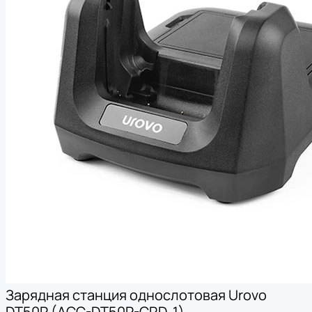
Зарядная станция однослотовая Urovo
DT50P (ACC-DT50P-CRD-1)